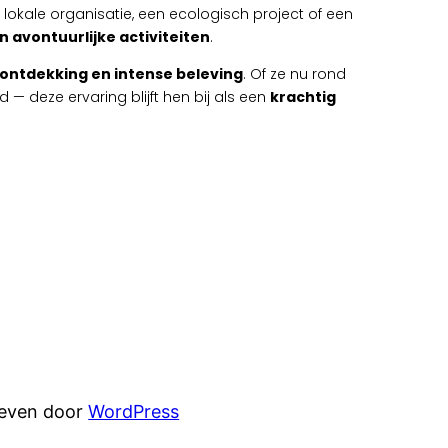
n lokale organisatie, een ecologisch project of een
n avontuurlijke activiteiten
.
ontdekking en intense beleving
. Of ze nu rond
— deze ervaring blijft hen bij als een
krachtig
reven door
WordPress