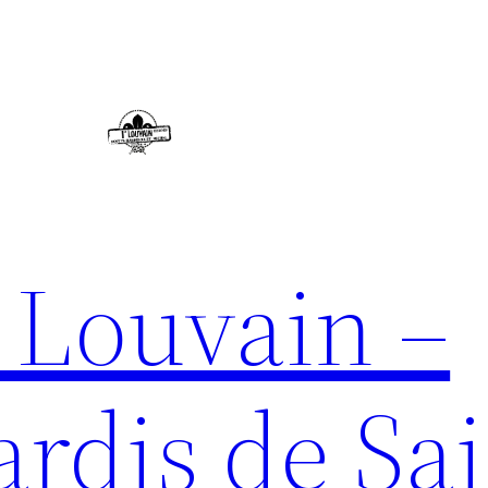
 Louvain –
rdis de Sai