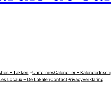
ches – Takken
Uniformes
Calendrier – Kalender
Inscri
Les Locaux – De Lokalen
Contact
Privacyverklaring