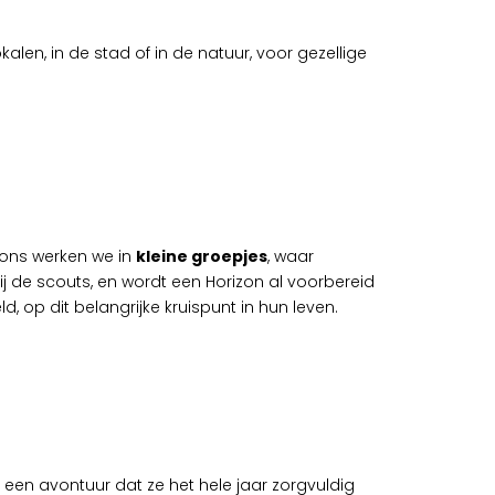
en, in de stad of in de natuur, voor gezellige
izons werken we in
kleine groepjes
, waar
ij de scouts, en wordt een Horizon al voorbereid
ld, op dit belangrijke kruispunt in hun leven.
r een avontuur dat ze het hele jaar zorgvuldig