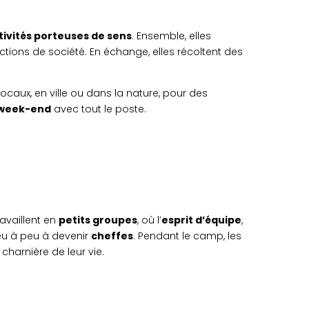
tivités porteuses de sens
. Ensemble, elles
ions de société. En échange, elles récoltent des
locaux, en ville ou dans la nature, pour des
 week-end
avec tout le poste.
availlent en
petits groupes
, où l’
esprit d’équipe
,
eu à peu à devenir
cheffes
. Pendant le camp, les
charnière de leur vie.