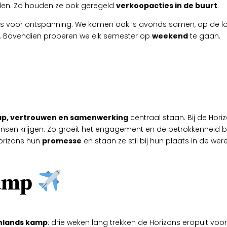
eiden. Zo houden ze ook geregeld
verkoopacties in de buurt
.
s voor ontspanning. We komen ook ’s avonds samen, op de lokal
. Bovendien proberen we elk semester op
weekend
te gaan.
ap, vertrouwen en samenwerking
centraal staan. Bij de Hor
 kansen krijgen. Zo groeit het engagement en de betrokkenheid b
orizons hun
promesse
en staan ze stil bij hun plaats in de were
kamp
nlands kamp
: drie weken lang trekken de Horizons eropuit voo