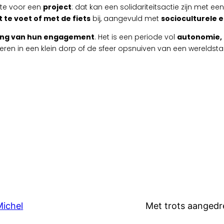
mte voor een
project
: dat kan een solidariteitsactie zijn met ee
 te voet of met de fiets
bij, aangevuld met
socioculturele e
ing van hun engagement
. Het is een periode vol
autonomie, 
ren in een klein dorp of de sfeer opsnuiven van een wereldstad 
Michel
Met trots aanged