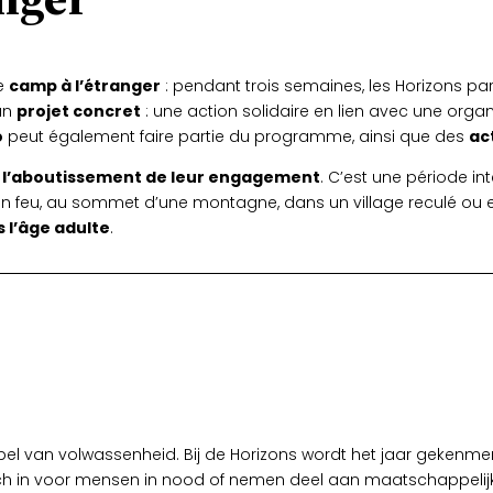
le
camp à l’étranger
: pendant trois semaines, les Horizons par
un
projet concret
: une action solidaire en lien avec une orga
o
peut également faire partie du programme, ainsi que des
ac
t
l’aboutissement de leur engagement
. C’est une période int
d’un feu, au sommet d’une montagne, dans un village reculé ou 
 l’âge adulte
.
empel van volwassenheid. Bij de Horizons wordt het jaar gekenm
h in voor mensen in nood of nemen deel aan maatschappelijke 