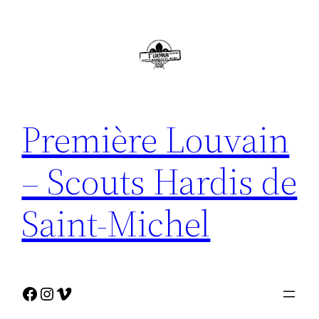
Ga
naar
de
inhoud
Première Louvain
– Scouts Hardis de
Saint-Michel
Facebook
Instagram
Vimeo