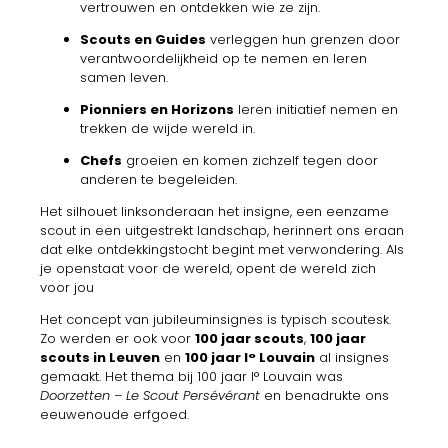
vertrouwen
en
ontdekken
wie
ze
zijn.
Scouts
en
Guides
verleggen
hun
grenzen
door
verantwoordelijkheid
op
te
nemen
en
leren
samen
leven.
Pionniers
en
Horizons
leren
initiatief
nemen
en
trekken
de
wijde
wereld
in.
Chefs
groeien
en
komen
zichzelf
tegen
door
anderen
te
begeleiden.
Het
silhouet links
onderaan
het
insigne,
een
eenzame
scout
in
een
uitgestrekt
landschap,
herinnert
ons
eraan
dat
elke
ontdekkingstocht
begint
met
verwondering.
Als
je
openstaat
voor
de
wereld,
opent
de
wereld
zich
voor
jou
Het
concept
van
jubileuminsignes
is
typisch
scoutesk.
Zo
werden
er
ook
voor
100
jaar
scouts
,
100
jaar
scouts
in
Leuven
en
100
jaar
I°
Louvain
al
insignes
gemaakt.
Het
thema
bij
100
jaar
I°
Louvain
was
Doorzetten –
Le Scout
Persévérant
en
benadrukte
ons
eeuwenoude
erfgoed.