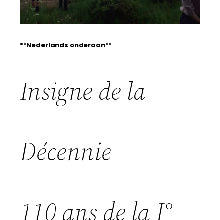
**Nederlands onderaan**
Insigne
de
la
Décennie –
110
ans
de
la
I°