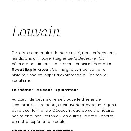
Louvain
Depuis
le
centenaire
de
notre
unité,
nous
créons
tous
les
dix
ans
un
nouvel
Insigne
de
la
Décennie
.
Pour
célébrer
nos
110
ans,
nous
avons
choisi
le
thème
Le
Scout
Explorateur
.
Cet
insigne
symbolise
notre
histoire
riche
et
l’esprit
d’exploration
qui
anime
le
scoutisme.
Le
thème : Le Scout Explorateur
Au
cœur
de
cet
insigne
se
trouve
le
thème
de
l’explorateur
.
Être
scout,
c’est
avancer
avec
un
regard
ouvert
sur
le
monde.
Découvrir:
que
ce
soit
la
nature,
nos
talents,
nos
limites
ou
les
autres… c’
est
au
centre
de
notre
expérience
scoute.
Découvrir
selon
les
branches