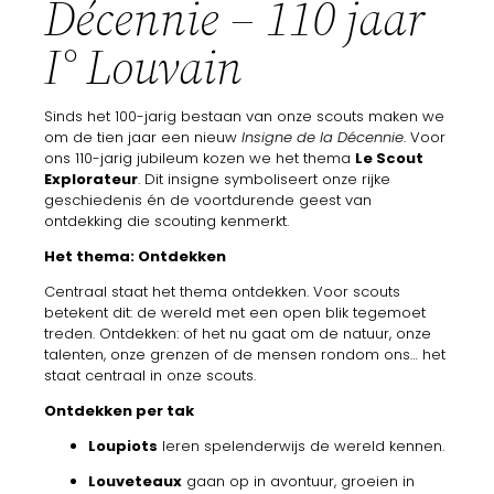
Décennie – 110 jaar
I° Louvain
Sinds
het
100-
jarig
bestaan
van
onze
scouts
maken
we
om
de
tien
jaar
een
nieuw
Insigne
de
la
Décennie
.
Voor
ons
110-
jarig
jubileum
kozen
we
het
thema
Le
Scout
Explorateur
.
Dit
insigne
symboliseert
onze
rijke
geschiedenis
én
de
voortdurende
geest
van
ontdekking
die
scouting
kenmerkt.
Het
thema:
Ontdekken
Centraal
staat
het
thema
ontdekken.
Voor
scouts
betekent
dit:
de
wereld
met
een
open
blik
tegemoet
treden.
Ontdekken:
of
het
nu
gaat
om
de
natuur,
onze
talenten,
onze
grenzen
of
de
mensen
rondom
ons… het
staat
centraal
in
onze
scouts.
Ontdekken
per
tak
Loupiots
leren
spelenderwijs
de
wereld
kennen.
Louveteaux
gaan
op
in
avontuur,
groeien
in