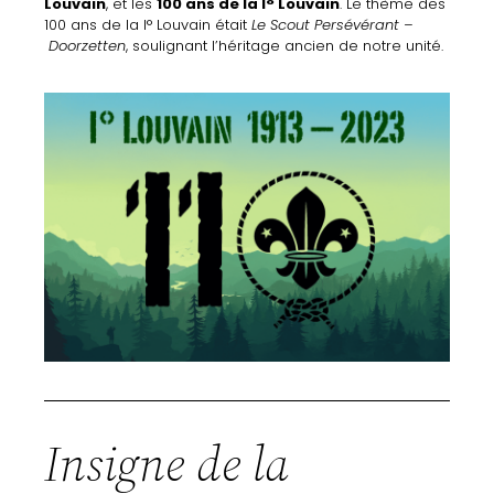
Louvain
,
et
les
100
ans
de
la
I°
Louvain
.
Le
thème
des
100
ans
de
la
I°
Louvain
était
Le Scout
Persévérant –
Doorzetten
,
soulignant
l’héritage
ancien
de
notre
unité.
Insigne de la