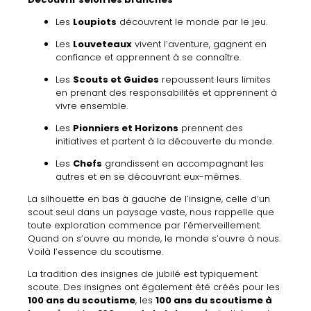
Les
Loupiots
découvrent
le
monde
par
le
jeu.
Les
Louveteaux
vivent
l’aventure,
gagnent
en
confiance
et
apprennent
à
se
connaître.
Les
Scouts
et
Guides
repoussent
leurs
limites
en
prenant
des
responsabilités
et
apprennent
à
vivre
ensemble.
Les
Pionniers
et
Horizons
prennent
des
initiatives
et
partent
à
la
découverte
du
monde.
Les
Chefs
grandissent
en
accompagnant
les
autres
et
en
se
découvrant
eux-
mêmes.
La
silhouette
en
bas à gauche
de
l’insigne,
celle
d’un
scout
seul
dans
un
paysage
vaste,
nous
rappelle
que
toute
exploration
commence
par
l’émerveillement.
Quand
on
s’ouvre
au
monde,
le
monde
s’ouvre
à
nous.
Voilà
l’essence
du
scoutisme.
La
tradition
des
insignes
de
jubilé
est
typiquement
scoute.
Des
insignes
ont
également
été
créés
pour
les
100
ans
du
scoutisme
,
les
100
ans
du
scoutisme
à