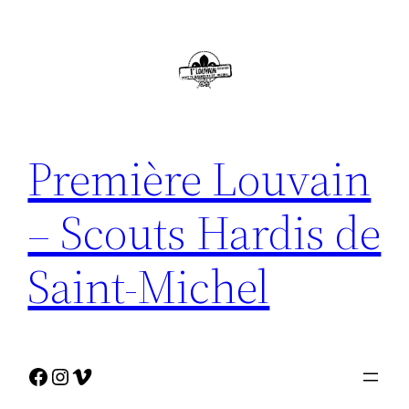
Ga
naar
de
inhoud
Première Louvain
– Scouts Hardis de
Saint-Michel
Facebook
Instagram
Vimeo